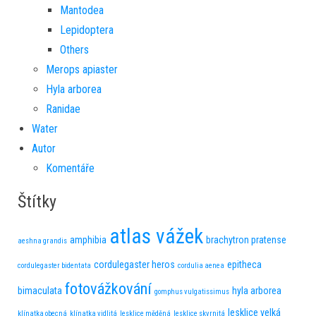
Mantodea
Lepidoptera
Others
Merops apiaster
Hyla arborea
Ranidae
Water
Autor
Komentáře
Štítky
atlas vážek
amphibia
brachytron pratense
aeshna grandis
cordulegaster heros
epitheca
cordulegaster bidentata
cordulia aenea
fotovážkování
bimaculata
hyla arborea
gomphus vulgatissimus
lesklice velká
klínatka obecná
klínatka vidlitá
lesklice měděná
lesklice skvrnitá