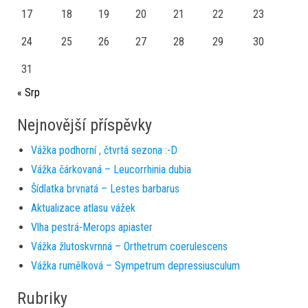
17
18
19
20
21
22
23
24
25
26
27
28
29
30
31
« Srp
Nejnovější příspěvky
Vážka podhorní , čtvrtá sezona :-D
Vážka čárkovaná – Leucorrhinia dubia
Šídlatka brvnatá – Lestes barbarus
Aktualizace atlasu vážek
Vlha pestrá-Merops apiaster
Vážka žlutoskvrnná – Orthetrum coerulescens
Vážka rumělková – Sympetrum depressiusculum
Rubriky