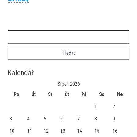
ok
er
Vyhledávání
Kalendář
Srpen 2026
Po
Út
St
Čt
Pá
So
Ne
1
2
3
4
5
6
7
8
9
10
11
12
13
14
15
16