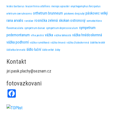
lestes barbarus
leucorrhinia albifrons
merops apiaster
onychogomphus forcipatus
orthetrum brunneum
páskovec velký
ortetrum coerulescens
páskovec dvojzubý
rana arvalis
rosnička zelená
skokan ostronosý
ranidae
somatochlora
sympetrum
flavomaculata
sympetrum danae
sympetrum depressisculum
pedemontanum
vážka
vážka hnědoskvrnná
vlha pestrá
vážka běloústá
vážka podhorní
vážka rumělková
vážka tmavá
vážka žlutoskvrnná
šidélko lesklé
šídlo luční
šídlatka brvnatá
šídlo velké
žáby
Kontakt
jiri.pasik.plachy@seznam.cz
fotovazkovani
Fa
ce
bo