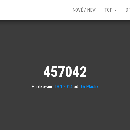
NOVÉ / NEW
TOP
D
457042
Publikováno
18.1.2014
od
Jiří Plachý