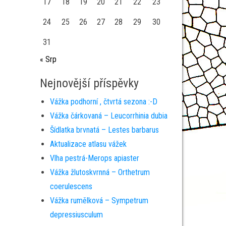
17
18
19
20
21
22
23
24
25
26
27
28
29
30
31
« Srp
Nejnovější příspěvky
Vážka podhorní , čtvrtá sezona :-D
Vážka čárkovaná – Leucorrhinia dubia
Šídlatka brvnatá – Lestes barbarus
Aktualizace atlasu vážek
Vlha pestrá-Merops apiaster
Vážka žlutoskvrnná – Orthetrum
coerulescens
Vážka rumělková – Sympetrum
depressiusculum