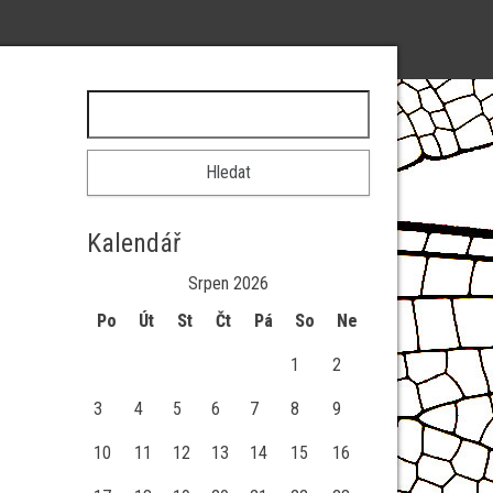
Vyhledávání
Kalendář
Srpen 2026
Po
Út
St
Čt
Pá
So
Ne
1
2
3
4
5
6
7
8
9
10
11
12
13
14
15
16