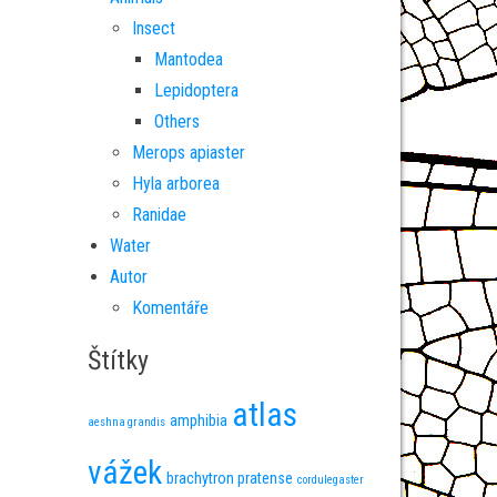
Insect
Mantodea
Lepidoptera
Others
Merops apiaster
Hyla arborea
Ranidae
Water
Autor
Komentáře
Štítky
atlas
amphibia
aeshna grandis
vážek
brachytron pratense
cordulegaster