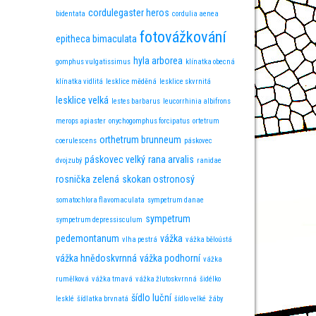
cordulegaster heros
bidentata
cordulia aenea
fotovážkování
epitheca bimaculata
hyla arborea
gomphus vulgatissimus
klínatka obecná
klínatka vidlitá
lesklice měděná
lesklice skvrnitá
lesklice velká
lestes barbarus
leucorrhinia albifrons
merops apiaster
onychogomphus forcipatus
ortetrum
orthetrum brunneum
coerulescens
páskovec
páskovec velký
rana arvalis
dvojzubý
ranidae
rosnička zelená
skokan ostronosý
somatochlora flavomaculata
sympetrum danae
sympetrum
sympetrum depressisculum
pedemontanum
vážka
vlha pestrá
vážka běloústá
vážka hnědoskvrnná
vážka podhorní
vážka
rumělková
vážka tmavá
vážka žlutoskvrnná
šidélko
šídlo luční
lesklé
šídlatka brvnatá
šídlo velké
žáby