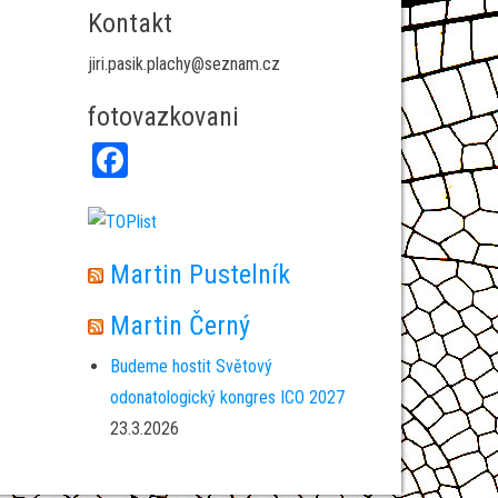
Kontakt
jiri.pasik.plachy@seznam.cz
fotovazkovani
Fa
ce
bo
ok
Martin Pustelník
Martin Černý
Budeme hostit Světový
odonatologický kongres ICO 2027
23.3.2026