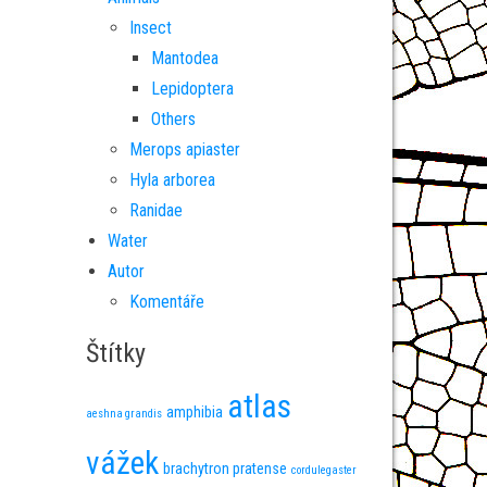
Insect
Mantodea
Lepidoptera
Others
Merops apiaster
Hyla arborea
Ranidae
Water
Autor
Komentáře
Štítky
atlas
amphibia
aeshna grandis
vážek
brachytron pratense
cordulegaster