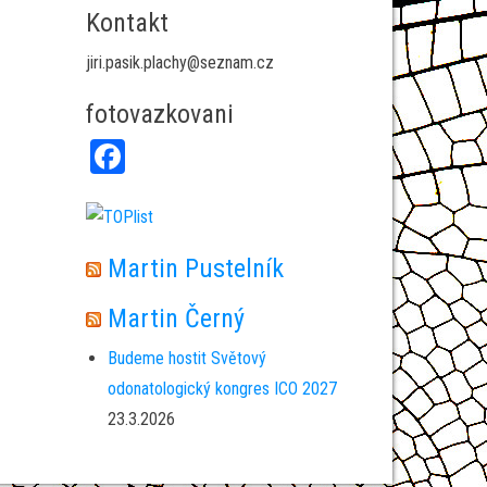
Kontakt
jiri.pasik.plachy@seznam.cz
fotovazkovani
Fa
ce
bo
ok
Martin Pustelník
Martin Černý
Budeme hostit Světový
odonatologický kongres ICO 2027
23.3.2026