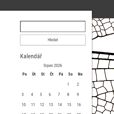
Vyhledávání
Kalendář
Srpen 2026
Po
Út
St
Čt
Pá
So
Ne
1
2
3
4
5
6
7
8
9
10
11
12
13
14
15
16