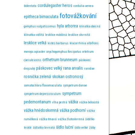
cordulegaster heros
bidentata
cordulia aenea
fotovážkování
epitheca bimaculata
hyla arborea
gomphus vulgatissimus
klínatka obecná
klínatka vidlitá
lesklice měděná
lesklice skvrnitá
lesklice velká
lestes barbarus
leucorrhinia albifrons
merops apiaster
onychogomphus forcipatus
ortetrum
orthetrum brunneum
coerulescens
páskovec
páskovec velký
rana arvalis
dvojzubý
ranidae
rosnička zelená
skokan ostronosý
somatochlora flavomaculata
sympetrum danae
sympetrum
sympetrum depressisculum
pedemontanum
vážka
vlha pestrá
vážka běloústá
vážka hnědoskvrnná
vážka podhorní
vážka
rumělková
vážka tmavá
vážka žlutoskvrnná
šidélko
šídlo luční
lesklé
šídlatka brvnatá
šídlo velké
žáby