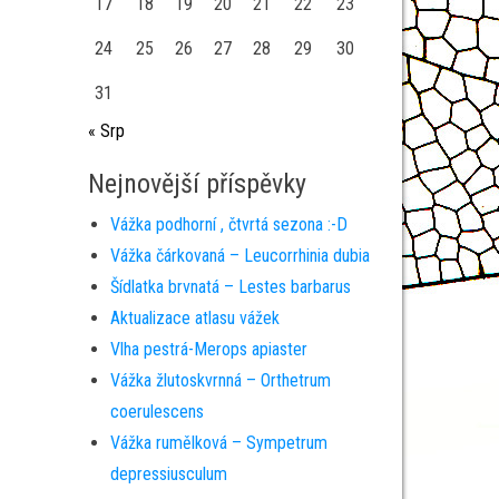
17
18
19
20
21
22
23
24
25
26
27
28
29
30
31
« Srp
Nejnovější příspěvky
Vážka podhorní , čtvrtá sezona :-D
Vážka čárkovaná – Leucorrhinia dubia
Šídlatka brvnatá – Lestes barbarus
Aktualizace atlasu vážek
Vlha pestrá-Merops apiaster
Vážka žlutoskvrnná – Orthetrum
coerulescens
Vážka rumělková – Sympetrum
depressiusculum