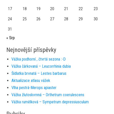
17
18
19
20
21
22
23
24
25
26
27
28
29
30
31
« Srp
Nejnovější příspěvky
Vážka podhorní , čtvrtá sezona :-D
Vážka čárkovaná – Leucorrhinia dubia
Šídlatka brvnatá – Lestes barbarus
Aktualizace atlasu vážek
Vlha pestrá-Merops apiaster
Vážka žlutoskvrnná – Orthetrum coerulescens
Vážka rumělková – Sympetrum depressiusculum