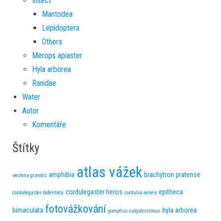
Insect
Mantodea
Lepidoptera
Others
Merops apiaster
Hyla arborea
Ranidae
Water
Autor
Komentáře
Štítky
atlas vážek
amphibia
brachytron pratense
aeshna grandis
cordulegaster heros
epitheca
cordulegaster bidentata
cordulia aenea
fotovážkování
bimaculata
hyla arborea
gomphus vulgatissimus