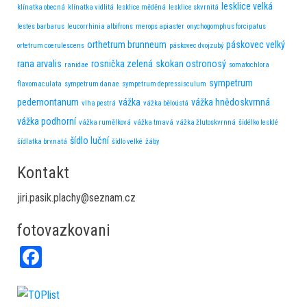
lesklice velká
klínatka obecná
klínatka vidlitá
lesklice měděná
lesklice skvrnitá
lestes barbarus
leucorrhinia albifrons
merops apiaster
onychogomphus forcipatus
orthetrum brunneum
páskovec velký
ortetrum coerulescens
páskovec dvojzubý
rana arvalis
rosnička zelená
skokan ostronosý
ranidae
somatochlora
sympetrum
flavomaculata
sympetrum danae
sympetrum depressisculum
pedemontanum
vážka
vážka hnědoskvrnná
vlha pestrá
vážka běloústá
vážka podhorní
vážka rumělková
vážka tmavá
vážka žlutoskvrnná
šidélko lesklé
šídlo luční
šídlatka brvnatá
šídlo velké
žáby
Kontakt
jiri.pasik.plachy@seznam.cz
fotovazkovani
Fa
ce
bo