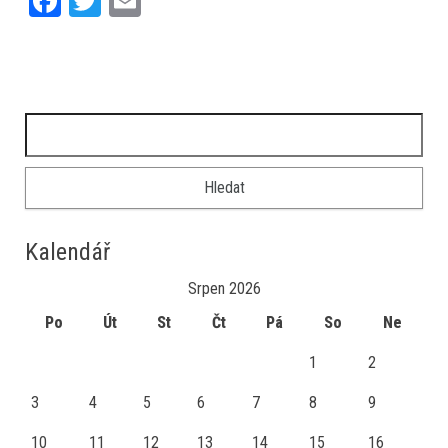
Fa
T
E
ce
wi
m
bo
tt
ail
ok
er
Vyhledávání
Kalendář
Srpen 2026
Po
Út
St
Čt
Pá
So
Ne
1
2
3
4
5
6
7
8
9
10
11
12
13
14
15
16