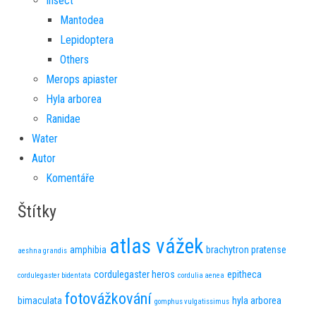
Insect
Mantodea
Lepidoptera
Others
Merops apiaster
Hyla arborea
Ranidae
Water
Autor
Komentáře
Štítky
atlas vážek
amphibia
brachytron pratense
aeshna grandis
cordulegaster heros
epitheca
cordulegaster bidentata
cordulia aenea
fotovážkování
bimaculata
hyla arborea
gomphus vulgatissimus