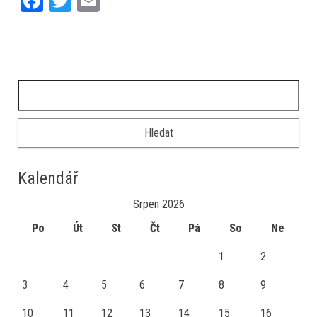
Fa
T
E
ce
wi
m
bo
tt
ail
ok
er
Vyhledávání
Kalendář
Srpen 2026
Po
Út
St
Čt
Pá
So
Ne
1
2
3
4
5
6
7
8
9
10
11
12
13
14
15
16