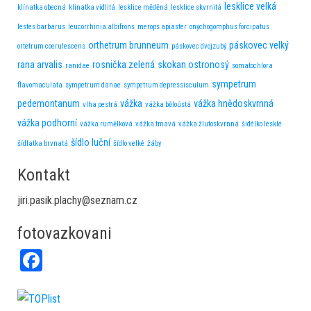
lesklice velká
klínatka obecná
klínatka vidlitá
lesklice měděná
lesklice skvrnitá
lestes barbarus
leucorrhinia albifrons
merops apiaster
onychogomphus forcipatus
orthetrum brunneum
páskovec velký
ortetrum coerulescens
páskovec dvojzubý
rana arvalis
rosnička zelená
skokan ostronosý
ranidae
somatochlora
sympetrum
flavomaculata
sympetrum danae
sympetrum depressisculum
pedemontanum
vážka
vážka hnědoskvrnná
vlha pestrá
vážka běloústá
vážka podhorní
vážka rumělková
vážka tmavá
vážka žlutoskvrnná
šidélko lesklé
šídlo luční
šídlatka brvnatá
šídlo velké
žáby
Kontakt
jiri.pasik.plachy@seznam.cz
fotovazkovani
Fa
ce
bo