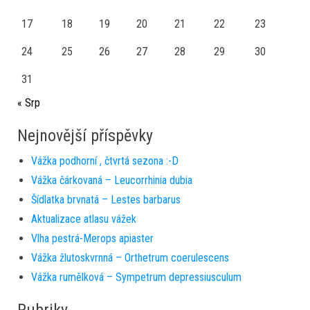
17
18
19
20
21
22
23
24
25
26
27
28
29
30
31
« Srp
Nejnovější příspěvky
Vážka podhorní , čtvrtá sezona :-D
Vážka čárkovaná – Leucorrhinia dubia
Šídlatka brvnatá – Lestes barbarus
Aktualizace atlasu vážek
Vlha pestrá-Merops apiaster
Vážka žlutoskvrnná – Orthetrum coerulescens
Vážka rumělková – Sympetrum depressiusculum