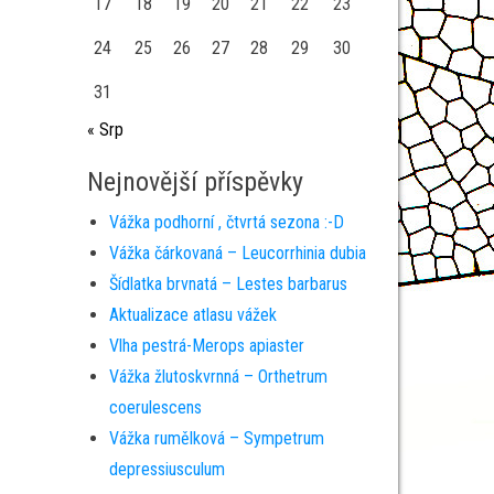
17
18
19
20
21
22
23
24
25
26
27
28
29
30
31
« Srp
Nejnovější příspěvky
Vážka podhorní , čtvrtá sezona :-D
Vážka čárkovaná – Leucorrhinia dubia
Šídlatka brvnatá – Lestes barbarus
Aktualizace atlasu vážek
Vlha pestrá-Merops apiaster
Vážka žlutoskvrnná – Orthetrum
coerulescens
Vážka rumělková – Sympetrum
depressiusculum