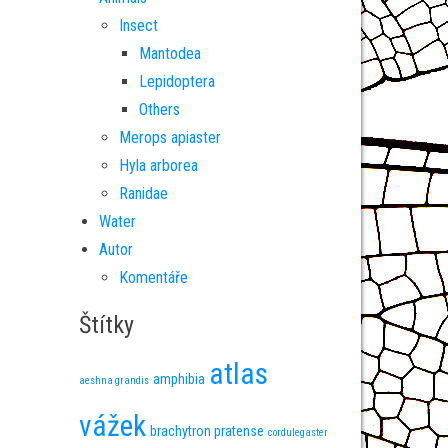
Insect
Mantodea
Lepidoptera
Others
Merops apiaster
Hyla arborea
Ranidae
Water
Autor
Komentáře
Štítky
atlas
amphibia
aeshna grandis
vážek
brachytron pratense
cordulegaster