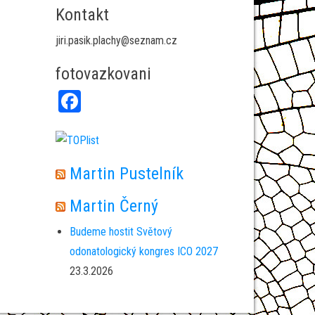
Kontakt
jiri.pasik.plachy@seznam.cz
fotovazkovani
Fa
ce
bo
ok
Martin Pustelník
Martin Černý
Budeme hostit Světový
odonatologický kongres ICO 2027
23.3.2026