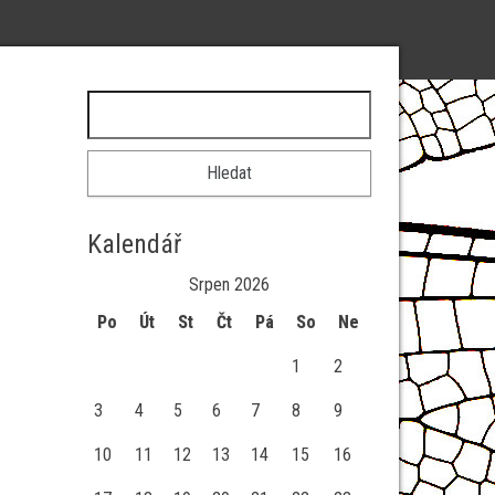
Vyhledávání
Kalendář
Srpen 2026
Po
Út
St
Čt
Pá
So
Ne
1
2
3
4
5
6
7
8
9
10
11
12
13
14
15
16