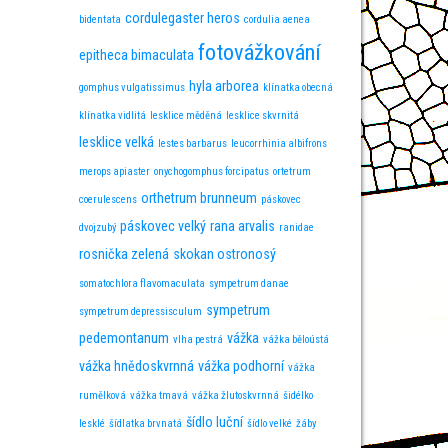
cordulegaster heros
bidentata
cordulia aenea
fotovážkování
epitheca bimaculata
hyla arborea
gomphus vulgatissimus
klínatka obecná
klínatka vidlitá
lesklice měděná
lesklice skvrnitá
lesklice velká
lestes barbarus
leucorrhinia albifrons
merops apiaster
onychogomphus forcipatus
ortetrum
orthetrum brunneum
coerulescens
páskovec
páskovec velký
rana arvalis
dvojzubý
ranidae
rosnička zelená
skokan ostronosý
somatochlora flavomaculata
sympetrum danae
sympetrum
sympetrum depressisculum
pedemontanum
vážka
vlha pestrá
vážka běloústá
vážka hnědoskvrnná
vážka podhorní
vážka
rumělková
vážka tmavá
vážka žlutoskvrnná
šidélko
šídlo luční
lesklé
šídlatka brvnatá
šídlo velké
žáby