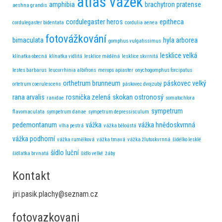
atlas vážek
amphibia
brachytron pratense
aeshna grandis
cordulegaster heros
epitheca
cordulegaster bidentata
cordulia aenea
fotovážkování
bimaculata
hyla arborea
gomphus vulgatissimus
lesklice velká
klínatka obecná
klínatka vidlitá
lesklice měděná
lesklice skvrnitá
lestes barbarus
leucorrhinia albifrons
merops apiaster
onychogomphus forcipatus
orthetrum brunneum
páskovec velký
ortetrum coerulescens
páskovec dvojzubý
rana arvalis
rosnička zelená
skokan ostronosý
ranidae
somatochlora
sympetrum
flavomaculata
sympetrum danae
sympetrum depressisculum
pedemontanum
vážka
vážka hnědoskvrnná
vlha pestrá
vážka běloústá
vážka podhorní
vážka rumělková
vážka tmavá
vážka žlutoskvrnná
šidélko lesklé
šídlo luční
šídlatka brvnatá
šídlo velké
žáby
Kontakt
jiri.pasik.plachy@seznam.cz
fotovazkovani