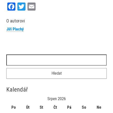
Fa
T
E
ce
wi
m
bo
tt
ail
O autorovi
ok
er
Jiří Plachý
Vyhledávání
Kalendář
Srpen 2026
Po
Út
St
Čt
Pá
So
Ne